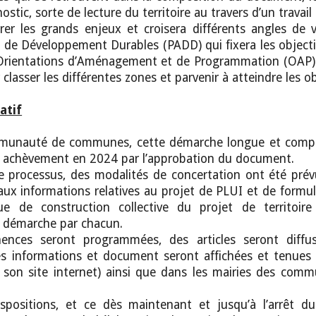
stic, sorte de lecture du territoire au travers d’un travai
er les grands enjeux et croisera différents angles de 
e Développement Durables (PADD) qui fixera les objecti
Orientations d’Aménagement et de Programmation (OAP) a
classer les différentes zones et parvenir à atteindre les 
atif
mmunauté de communes, cette démarche longue et comple
n achèvement en 2024 par l’approbation du document.
e processus, des modalités de concertation ont été prév
aux informations relatives au projet de PLUI et de formul
ue de construction collective du projet de territoir
a démarche par chacun.
ences seront programmées, des articles seront diffus
 informations et document seront affichées et tenues
on site internet) ainsi que dans les mairies des commun
spositions, et ce dès maintenant et jusqu’à l’arrêt du 