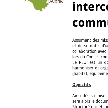
inter
commu
Assumant des missi
et de se doter d’
collaboration ave
lors du Conseil c
L
e PLUi est un do
harmoniser et org
(habitat, équipeme
Objectifs
Ainsi dès sa mise 
sera alors le docum
Structuré par étap